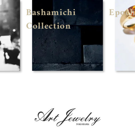
Bashamichi
Epoc
Collection