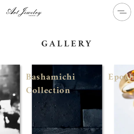
GALLERY
Bashamichi
Epoc
Collection