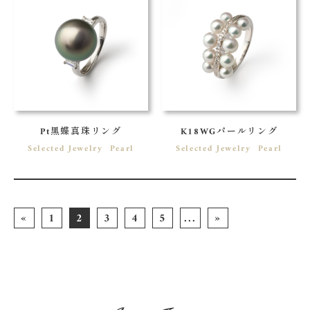
Pt黒蝶真珠リング
K18WGパールリング
Selected Jewelry
Pearl
Selected Jewelry
Pearl
«
1
2
3
4
5
...
»